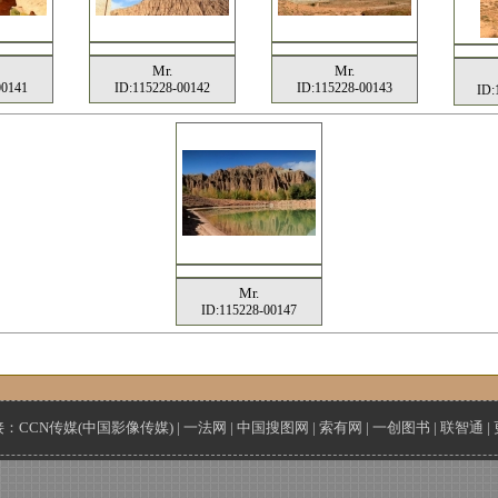
Mr.
Mr.
00141
ID:115228-00142
ID:115228-00143
ID:
Mr.
ID:115228-00147
接：
CCN传媒(中国影像传媒)
|
一法网
|
中国搜图网
|
索有网
|
一创图书
|
联智通
|