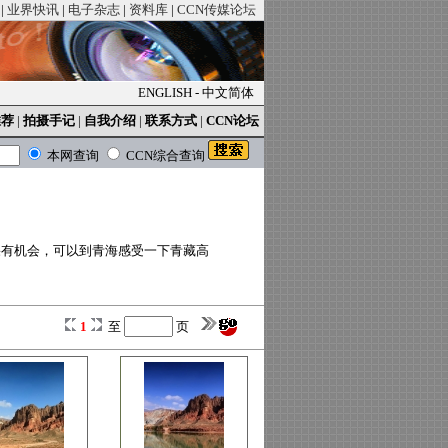
|
业界快讯
|
电子杂志
|
资料库
|
CCN传媒论坛
ENGLISH
-
中文简体
推荐
|
拍摄手记
|
自我介绍
|
联系方式
|
CCN论坛
本网查询
CCN综合查询
果有机会，可以到青海感受一下青藏高
1
至
页