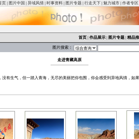
首页
|
图片中国
|
异域风情
|
时事资料
|
图片专题
|
行走天下
|
魅力城市
|
作者专区
首页
|
作品展示
|
图片专题
|
精品
图片搜索：
走进青藏高原
，没有生气，但一踏入青海，无尽的美丽把你包围，你会感受到异地风情，如