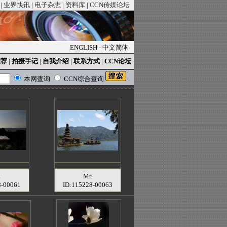
|
业界快讯
|
电子杂志
|
资料库
|
CCN传媒论坛
ENGLISH
-
中文简体
推荐
|
拍摄手记
|
自我介绍
|
联系方式
|
CCN论坛
本网查询
CCN综合查询
.
Mr.
8-00061
ID:115228-00063