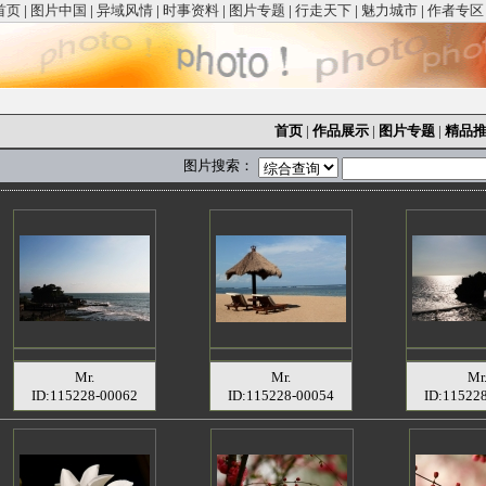
首页
|
图片中国
|
异域风情
|
时事资料
|
图片专题
|
行走天下
|
魅力城市
|
作者专区
首页
|
作品展示
|
图片专题
|
精品
图片搜索：
Mr.
Mr.
Mr
ID:115228-00062
ID:115228-00054
ID:11522