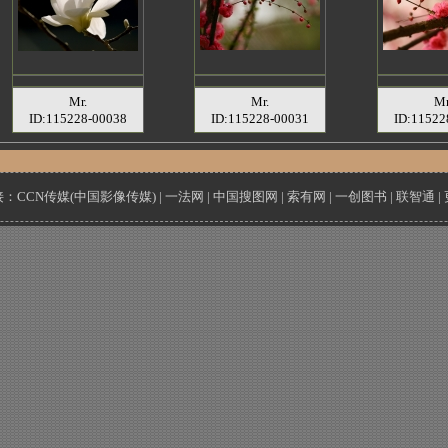
Mr.
Mr.
Mr
ID:115228-00038
ID:115228-00031
ID:11522
接：
CCN传媒(中国影像传媒)
|
一法网
|
中国搜图网
|
索有网
|
一创图书
|
联智通
|