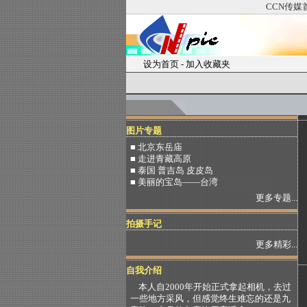
CCN传媒
设为首页
-
加入收藏夹
图片专题
■ 北京东岳庙
■ 走进青藏高原
■ 泰国 普吉岛 皮皮岛
■ 美丽的宝岛——台湾
更多专题...
拍摄手记
更多精彩...
自我介绍
本人自2000年开始正式拿起相机，去过
一些地方采风，但感觉终生难忘的还是九