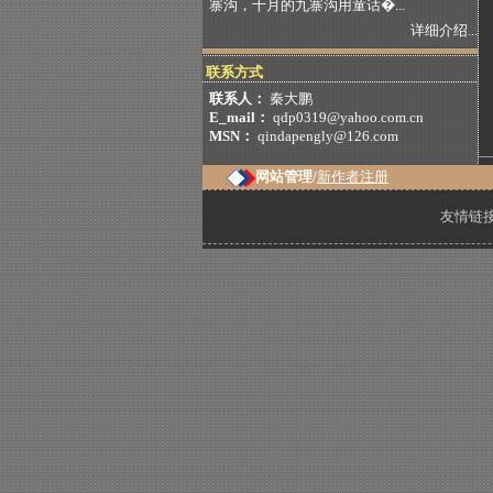
寨沟，十月的九寨沟用童话�...
详细介绍...
联系方式
联系人：
秦大鹏
E_mail：
qdp0319@yahoo.com.cn
MSN：
qindapengly@126.com
网站管理/
新作者注册
友情链