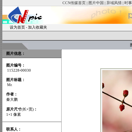
CCN传媒首页
|
图片中国
|
异域风情
|
时事
设为首页
-
加入收藏夹
图
图片信息：
图片编号：
115228-00030
图片标题：
Mr.
作者：
秦大鹏
原片尺寸
(长×宽)
：
1×1 像素
联系人：